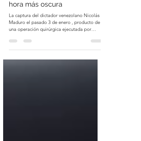
hora más oscura
La captura del dictador venezolano Nicolás
Maduro el pasado 3 de enero , producto de
una operación quirúrgica ejecutada por
fuerzas estadounidenses , ha provocado un
terremoto político que no se detiene en
Caracas. En La Habana, el régimen tiembla .
Para la cúpula comunista cubana, la caída de
Maduro no es un hecho aislado ni una
derrota más de un aliado circunstancial. Es
una amenaza existencial . Con Maduro bajo
custodia, se abre la posibilidad real de que
salgan a la luz s