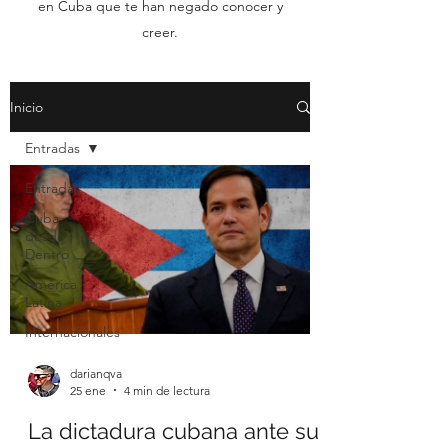
en Cuba que te han negado conocer y
creer.
Inicio
Entradas
Entradas
Cuba
desde
Dentro
América
Latina
Internacionales
darianqva
25 ene
4 min de lectura
La dictadura cubana ante su