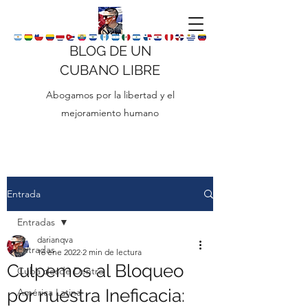
BLOG DE UN
CUBANO LIBRE
Abogamos por la libertad y el
mejoramiento humano
Entrada
Entradas
darianqva
Entradas
16 ene 2022
2 min de lectura
Culpemos al Bloqueo
Cuba desde Dentro
por nuestra Ineficacia:
América Latina