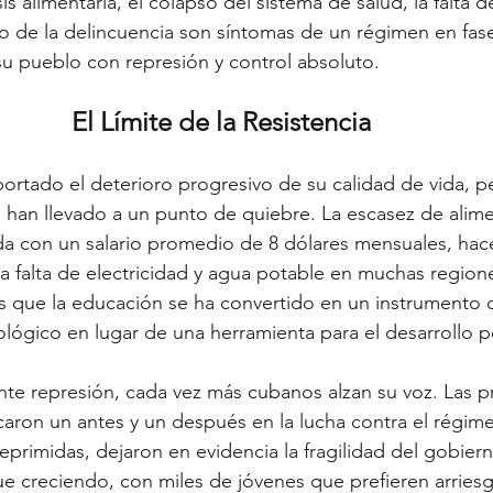
sis alimentaria, el colapso del sistema de salud, la falta d
nto de la delincuencia son síntomas de un régimen en fas
u pueblo con represión y control absoluto.
El Límite de la Resistencia 
rtado el deterioro progresivo de su calidad de vida, pe
 han llevado a un punto de quiebre. La escasez de alime
a con un salario promedio de 8 dólares mensuales, hace
La falta de electricidad y agua potable en muchas region
ras que la educación se ha convertido en un instrumento 
lógico en lugar de una herramienta para el desarrollo p
nte represión, cada vez más cubanos alzan su voz. Las pr
caron un antes y un después en la lucha contra el régim
primidas, dejaron en evidencia la fragilidad del gobiern
e creciendo, con miles de jóvenes que prefieren arriesg