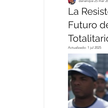
darianqva
25 mar 2
La Resis
Futuro d
Totalitari
Actualizado:
1 jul 2025