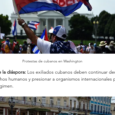
Protestas de cubanos en Washington
la diáspora:
 Los exiliados cubanos deben continuar de
chos humanos y presionar a organismos internacionales 
égimen.