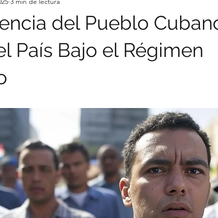
025
3 min de lectura
tencia del Pueblo Cubano
el País Bajo el Régimen
o