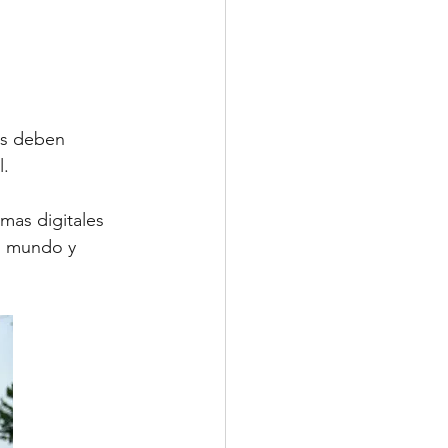
as deben 
l.
rmas digitales 
el mundo y 