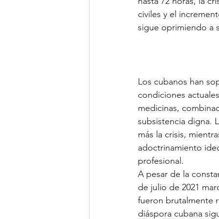
hasta 72 horas, la cri
civiles y el increme
sigue oprimiendo a s
Los cubanos han sopo
condiciones actuales
medicinas, combinad
subsistencia digna. 
más la crisis, mient
adoctrinamiento ideo
profesional.
A pesar de la consta
de julio de 2021 mar
fueron brutalmente re
diáspora cubana sigu