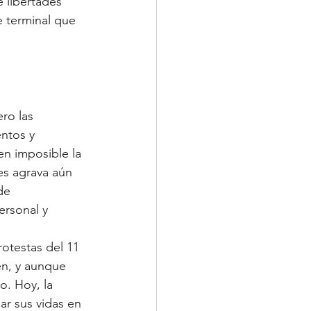
e libertades 
e terminal que 
ro las 
ntos y 
n imposible la 
es agrava aún 
de 
ersonal y 
otestas del 11 
en, y aunque 
o. Hoy, la 
ar sus vidas en 