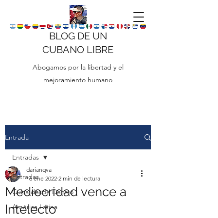
BLOG DE UN
CUBANO LIBRE
Abogamos por la libertad y el
mejoramiento humano
Entrada
Entradas
darianqva
Entradas
16 ene 2022
2 min de lectura
Mediocridad vence a
Cuba desde Dentro
Intelecto
América Latina