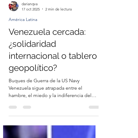
darianqva
17 oct 2025
2 min de lectura
América Latina
Venezuela cercada:
¿solidaridad
internacional o tablero
geopolítico?
Buques de Guerra de la US Navy
Venezuela sigue atrapada entre el
hambre, el miedo y la indiferencia del
poder. Mientras Nicolás Maduro se aferra
al control como un caudillo moderno —
blindado por la represión, el clientelismo
y el silencio forzado— el pueblo
sobrevive entre apagones, hospitales sin