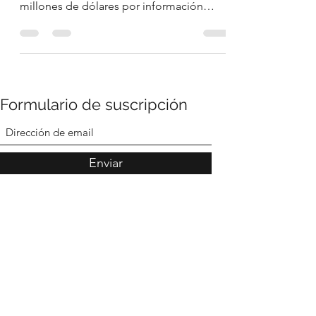
La Administración Trump aumenta la
oferta de recompensa de hasta 50
millones de dólares por información
conducente al arresto y/o condena...
Formulario de suscripción
Enviar