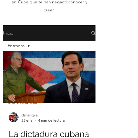
en Cuba que te han negado conocer y
creer.
Inicio
Entradas
Entradas
Cuba
desde
Dentro
América
Latina
Internacionales
darianqva
25 ene
4 min de lectura
La dictadura cubana