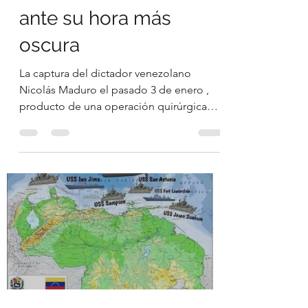
ante su hora más
oscura
La captura del dictador venezolano
Nicolás Maduro el pasado 3 de enero ,
producto de una operación quirúrgica
ejecutada por fuerzas estadounidenses ,
ha provocado un terremoto político que
no se detiene en Caracas. En La Habana,
el régimen tiembla . Para la cúpula
comunista cubana, la caída de Maduro no
es un hecho aislado ni una derrota más
de un aliado circunstancial. Es una
amenaza existencial . Con Maduro bajo
custodia, se abre la posibilidad real de
que salgan a la luz s