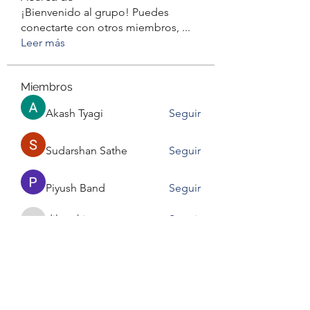
¡Bienvenido al grupo! Puedes
conectarte con otros miembros,
...
Leer más
Miembros
Akash Tyagi
Seguir
Sudarshan Sathe
Seguir
Piyush Band
Seguir
dilonakiovana
Seguir
dilonakiovana
darianqva
Seguir
Ver todos los miembros (6)