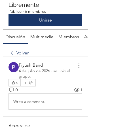
Libremente
Público
·
6 miembros
Unirse
Discusión
Multimedia
Miembros
Acerca de
Volver
Piyush Band
4 de julio de 2026
·
se unió al
grupo.
0
0
1
Write a comment...
Acerca de